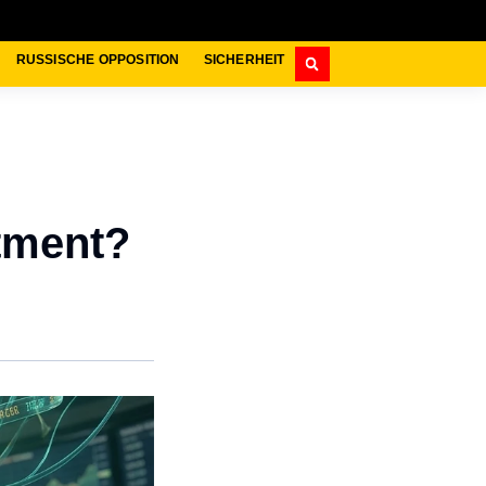
RUSSISCHE OPPOSITION
SICHERHEIT
stment?