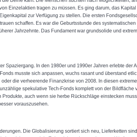
auf die Beine kam. Die Menschen suchten nach Möglichkeiten, 
on Einzelaktien tragen zu müssen. Es ging darum, das Kapital 
Eigenkapital zur Verfügung zu stellen. Die ersten Fondsgesellsc
ertrauen schaffen. Es war die Geburtsstunde des systematischen
früherer Jahrzehnte. Das Fundament war grundsolide und extrem
er Spaziergang. In den 1980er und 1990er Jahren erlebte der A
r Fonds musste sich anpassen, wuchs rasant und überstand etli
 oder die verheerende Finanzkrise von 2008. In diesen extrem
nd unzählige spekulative Tech-Fonds komplett von der Bildfläch
ten Produkte, auch wenn sie herbe Rückschläge einstecken mus
 besser vorauszusehen.
erungen. Die Globalisierung sortiert sich neu, Lieferketten sind