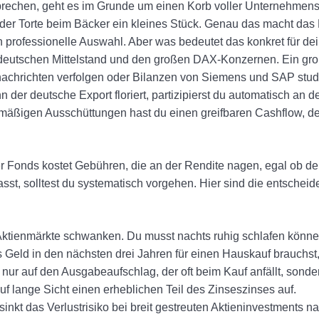
echen, geht es im Grunde um einen Korb voller Unternehmensant
n jeder Torte beim Bäcker ein kleines Stück. Genau das macht 
ch professionelle Auswahl. Aber was bedeutet das konkret für d
 deutschen Mittelstand und den großen DAX-Konzernen. Ein große
achrichten verfolgen oder Bilanzen von Siemens und SAP stud
 der deutsche Export floriert, partizipierst du automatisch an
mäßigen Ausschüttungen hast du einen greifbaren Cashflow, d
r Fonds kostet Gebühren, die an der Rendite nagen, egal ob der
passt, solltest du systematisch vorgehen. Hier sind die entscheid
ktienmärkte schwanken. Du musst nachts ruhig schlafen könn
Geld in den nächsten drei Jahren für einen Hauskauf brauchst, 
 nur auf den Ausgabeaufschlag, der oft beim Kauf anfällt, sonder
f lange Sicht einen erheblichen Teil des Zinseszinses auf.
inkt das Verlustrisiko bei breit gestreuten Aktieninvestments n