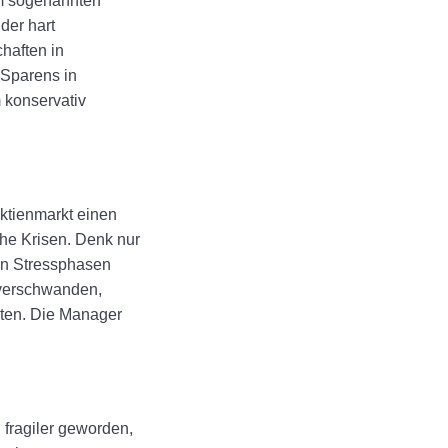
am sogenannten
der hart
haften in
 Sparens in
 konservativ
ktienmarkt einen
che Krisen. Denk nur
en Stressphasen
e verschwanden,
sten. Die Manager
 fragiler geworden,