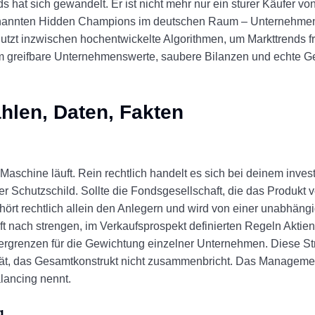
s hat sich gewandelt. Er ist nicht mehr nur ein sturer Käufer von
enannten Hidden Champions im deutschen Raum – Unternehmen,
zt inzwischen hochentwickelte Algorithmen, um Markttrends fr
um greifbare Unternehmenswerte, saubere Bilanzen und echte G
hlen, Daten, Fakten
aschine läuft. Rein rechtlich handelt es sich bei deinem inves
Schutzschild. Sollte die Fondsgesellschaft, die das Produkt v
gehört rechtlich allein den Anlegern und wird von einer unabhän
 nach strengen, im Verkaufsprospekt definierten Regeln Aktien.
bergrenzen für die Gewichtung einzelner Unternehmen. Diese Stru
ät, das Gesamtkonstrukt nicht zusammenbricht. Das Management
lancing nennt.
g