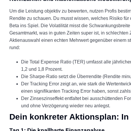
Um die Leistung objektiv zu bewerten, nutzen Profis bestimm
Rendite zu schauen. Du musst wissen, welches Risiko für 
Beta ins Spiel. Die Volatilität misst die Schwankungsbreit
Gesamtmarkt, was in guten Zeiten super ist, in schlechten
Aktienauswahl einen echten Mehrwert gegenüber einem st
rund:
Die Total Expense Ratio (TER) umfasst alle jährlich
1,2 und 1,8 Prozent.
Die Sharpe-Ratio setzt die Überrendite (Rendite minus 
Der Tracking Error zeigt an, wie stark die Wertentwi
einen signifikanten Tracking Error haben, sonst zahl
Der Zinseszinseffekt entfaltet bei ausschüttenden F
und ohne Verzögerung wieder neu anlegst.
Dein konkreter Aktionsplan: I
Tag 1: Die knallharte Finanzanalyse