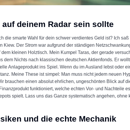
 auf deinem Radar sein sollte
ch die smarte Wahl für dein schwer verdientes Geld ist? Ich saß
in Kiew. Der Strom war aufgrund der ständigen Netzschwankung
f dem kleinen Holztisch. Mein Kumpel Taras, der gerade versuch
us dem Nichts nach klassischen deutschen Aktienfonds. Er woll
lle Anlageprodukt ins Spiel. Wenn du im Ausland lebst oder ei
onstanz. Meine These ist simpel: Man muss nicht jedem neuen Hyp
ir brauchen einen absolut ehrlichen, ungeschönten Blick auf d
inanzprodukt funktioniert, welche echten Vor- und Nachteile e
epots spielt. Lass uns das Ganze systematisch angehen, ohne 
isiken und die echte Mechanik