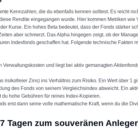
te Kennzahlen, die du ebenfalls kennen solltest. Es reicht nicht
diese Rendite eingegangen wurde. Hier kommen Metriken wie Vol
e der Kurse. Ein hohes Beta bedeutet, dass der Fonds stärker sc
 Zeiten aber schmerzt. Das Alpha hingegen zeigt, ob der Manage
uren Indexfonds geschaffen hat. Folgende technische Fakten 
en Verwaltungskosten und liegt bei aktiv gemanagten Aktienfon
risikofreier Zins) ins Verhältnis zum Risiko. Ein Wert über 1 gi
cklung des Fonds von seinem Vergleichsindex abweicht. Ein akti
st du hohe Gebühren für reines Index-Kopieren.
onds erst dann seine volle mathematische Kraft, wenn du die D
n 7 Tagen zum souveränen Anleger