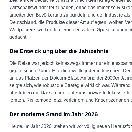
Zeit, als die deutsche Wirtschaft nach dem Krieg wieder 
Wirtschaftswunder teilzuhaben, ohne das immense Risiko v
arbeitenden Bevölkerung zu bündeln und der Industrie als 
Deutschland, die Produkte dieser Art auflegten, wollten V
Wertpapiere, weit entfernt von den wilden Spekulationen 
gedacht.
Die Entwicklung über die Jahrzehnte
Die Reise war jedoch keineswegs immer nur ein entspannt
gigantischen Boom. Plötzlich wollte jeder mitmischen. De
an das Platzen der Dotcom-Blase Anfang der 2000er Jahre
zeigte sich, wie robust die Strategie wirklich war. Währe
überlebten die klassischen, auf Substanzwerte fokussier
lernten, Risikomodelle zu verfeinern und Krisenszenarien
Der moderne Stand im Jahr 2026
Heute, im Jahr 2026, stehen wir vor völlig neuen Herausford