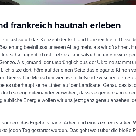
d frankreich hautnah erleben
nem fast sofort das Konzept deutschland frankreich ein. Diese 
Beziehung beeinflusst unseren Alltag mehr, als wir oft ahnen. H
rtnerschaft eigentlich ist. Letztes Jahr saß ich in einem winzige
 Grenze. Als jemand, der ursprünglich aus der Ukraine stammt un
. Ich sitze dort, höre auf der einen Seite das elegante Klirren 
pften Bieres. Die Menschen wechseln fließend zwischen den Spr
 es überhaupt keine Linien auf der Landkarte. Genau das ist d
nd doch so eng miteinander verwoben, dass sie gemeinsam eine
nglaubliche Energie wollen wir uns jetzt ganz genau ansehen, de
, sondern das Ergebnis harter Arbeit und eines extrem starken W
 jeden Tag gestartet werden. Das geht weit über die bloße Poli