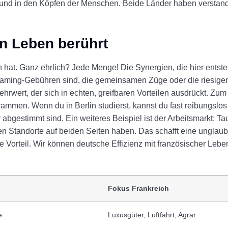
os und in den Köpfen der Menschen. Beide Länder haben verstan
n Leben berührt
tun hat. Ganz ehrlich? Jede Menge! Die Synergien, die hier entst
Roaming-Gebühren sind, die gemeinsamen Züge oder die riesige
hrwert, der sich in echten, greifbaren Vorteilen ausdrückt. Zum 
en. Wenn du in Berlin studierst, kannst du fast reibungslos 
 abgestimmt sind. Ein weiteres Beispiel ist der Arbeitsmarkt: T
n Standorte auf beiden Seiten haben. Das schafft eine unglaubl
sive Vorteil. Wir können deutsche Effizienz mit französischer Leb
Fokus Frankreich
e
Luxusgüter, Luftfahrt, Agrar