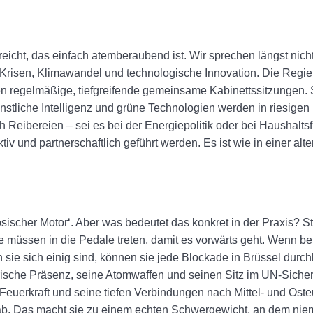
rreicht, das einfach atemberaubend ist. Wir sprechen längst nich
risen, Klimawandel und technologische Innovation. Die Regier
n regelmäßige, tiefgreifende gemeinsame Kabinettssitzungen. S
Künstliche Intelligenz und grüne Technologien werden in riesigen 
h Reibereien – sei es bei der Energiepolitik oder bei Haushaltsf
iv und partnerschaftlich geführt werden. Es ist wie in einer alte
ösischer Motor‘. Aber was bedeutet das konkret in der Praxis? St
e müssen in die Pedale treten, damit es vorwärts geht. Wenn be
 sie sich einig sind, können sie jede Blockade in Brüssel durc
ärische Präsenz, seine Atomwaffen und seinen Sitz im UN-Sicherh
Feuerkraft und seine tiefen Verbindungen nach Mittel- und Ost
 ab. Das macht sie zu einem echten Schwergewicht, an dem nie