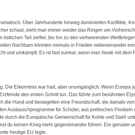
dramatisch. Über Jahrhunderte hinweg dominierten Konflikte, Kri
cher schaut, sieht man immer wieder das Ringen um Vorherrsch
östlichen Teil zerfiel, bis hin zu den verheerenden Weltkriege
 beiden Nachbarn könnten niemals in Frieden nebeneinander exi
acht und umkämpft. Es ist fast surreal, wenn man heute mit dem 
. Die Erkenntnis war hart, aber unumgänglich: Wenn Europa je
rzfeinde den ersten Schritt tun. Das führte zum berühmten Ély
h die Hand und besiegelten eine Freundschaft, die damals von
den Austauschprogramme für Schüler, aus politischen Floskeln 
de durch die Europäische Gemeinschaft für Kohle und Stahl unt
nnst du keinen Krieg mehr gegeneinander führen. Ein genialer u
mte heutige EU legte.