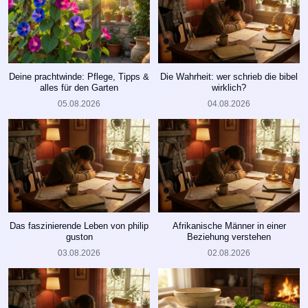
Deine prachtwinde: Pflege, Tipps &
Die Wahrheit: wer schrieb die bibel
alles für den Garten
wirklich?
05.08.2026
04.08.2026
Das faszinierende Leben von philip
Afrikanische Männer in einer
guston
Beziehung verstehen
03.08.2026
02.08.2026