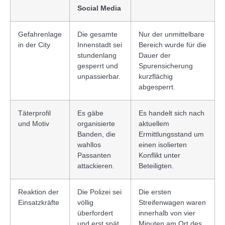
Social Media
Gefahrenlage
Die gesamte
Nur der unmittelbare
in der City
Innenstadt sei
Bereich wurde für die
stundenlang
Dauer der
gesperrt und
Spurensicherung
unpassierbar.
kurzflächig
abgesperrt.
Täterprofil
Es gäbe
Es handelt sich nach
und Motiv
organisierte
aktuellem
Banden, die
Ermittlungsstand um
wahllos
einen isolierten
Passanten
Konflikt unter
attackieren.
Beteiligten.
Reaktion der
Die Polizei sei
Die ersten
Einsatzkräfte
völlig
Streifenwagen waren
überfordert
innerhalb von vier
und erst spät
Minuten am Ort des