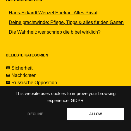
Hans-Eckardt Wenzel Ehefrau: Alles Privat
Deine prachtwinde: Pflege, Tipps & alles für den Garten
Die Wahrheit: wer schrieb die bibel wirklich?
BELIEBTE KATEGORIEN
Sicherheit
Nachrichten
Russische Opposition
This website uses cookies to improve your browsing
experience.
GDPR
MENÜ
DECLINE
ALLOW