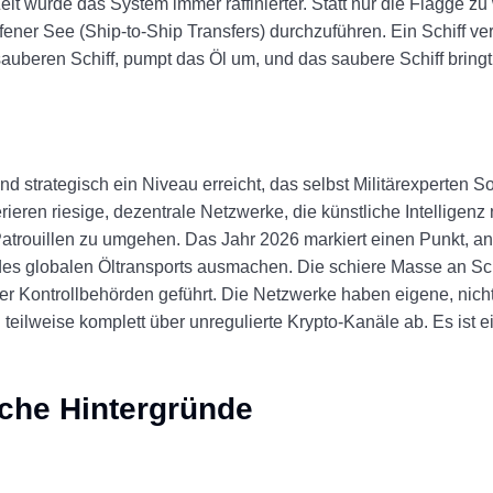
eit wurde das System immer raffinierter. Statt nur die Flagge z
er See (Ship-to-Ship Transfers) durchzuführen. Ein Schiff ver
 sauberen Schiff, pumpt das Öl um, und das saubere Schiff bringt
nd strategisch ein Niveau erreicht, das selbst Militärexperten So
ieren riesige, dezentrale Netzwerke, die künstliche Intelligenz
trouillen zu umgehen. Das Jahr 2026 markiert einen Punkt, a
des globalen Öltransports ausmachen. Die schiere Masse an Schi
 der Kontrollbehörden geführt. Die Netzwerke haben eigene, nich
eilweise komplett über unregulierte Krypto-Kanäle ab. Es ist ei
sche Hintergründe