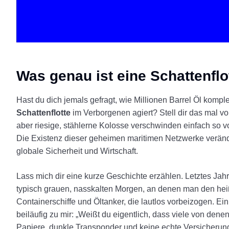
Was genau ist eine Schattenflo
Hast du dich jemals gefragt, wie Millionen Barrel Öl komp
Schattenflotte
im Verborgenen agiert? Stell dir das mal vor:
aber riesige, stählerne Kolosse verschwinden einfach so vo
Die Existenz dieser geheimen maritimen Netzwerke veränd
globale Sicherheit und Wirtschaft.
Lass mich dir eine kurze Geschichte erzählen. Letztes Ja
typisch grauen, nasskalten Morgen, an denen man den heiß
Containerschiffe und Öltanker, die lautlos vorbeizogen. Ein
beiläufig zu mir: „Weißt du eigentlich, dass viele von denen
Papiere, dunkle Transponder und keine echte Versicherung