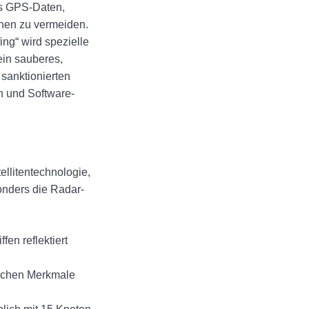
as GPS-Daten,
onen zu vermeiden.
ng“ wird spezielle
ein sauberes,
 sanktionierten
en und Software-
ellitentechnologie,
onders die Radar-
en reflektiert
ischen Merkmale