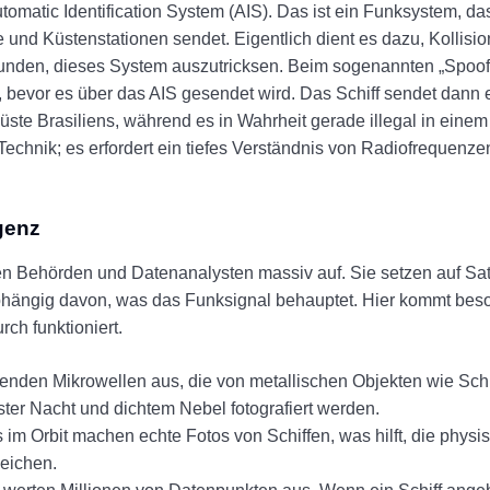
tomatic Identification System (AIS). Das ist ein Funksystem, d
und Küstenstationen sendet. Eigentlich dient es dazu, Kollisi
unden, dieses System auszutricksen. Beim sogenannten „Spoofi
bevor es über das AIS gesendet wird. Das Schiff sendet dann 
Küste Brasiliens, während es in Wahrheit gerade illegal in einem
Technik; es erfordert ein tiefes Verständnis von Radiofrequenz
genz
en Behörden und Datenanalysten massiv auf. Sie setzen auf Sat
bhängig davon, was das Funksignal behauptet. Hier kommt bes
ch funktioniert.
enden Mikrowellen aus, die von metallischen Objekten wie Schiff
ster Nacht und dichtem Nebel fotografiert werden.
m Orbit machen echte Fotos von Schiffen, was hilft, die phys
eichen.