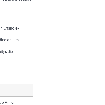
in Offshore-
dinaten, um
ty), die
are Firmen