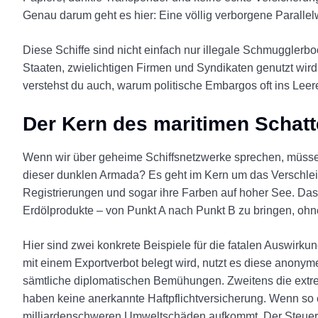
Genau darum geht es hier: Eine völlig verborgene Parallelw
Diese Schiffe sind nicht einfach nur illegale Schmugglerb
Staaten, zwielichtigen Firmen und Syndikaten genutzt wir
verstehst du auch, warum politische Embargos oft ins Leer
Der Kern des maritimen Schat
Wenn wir über geheime Schiffsnetzwerke sprechen, müssen
dieser dunklen Armada? Es geht im Kern um das Verschleie
Registrierungen und sogar ihre Farben auf hoher See. Das H
Erdölprodukte – von Punkt A nach Punkt B zu bringen, oh
Hier sind zwei konkrete Beispiele für die fatalen Auswir
mit einem Exportverbot belegt wird, nutzt es diese anonym
sämtliche diplomatischen Bemühungen. Zweitens die extrem
haben keine anerkannte Haftpflichtversicherung. Wenn so ei
milliardenschweren Umweltschäden aufkommt. Der Steuerza