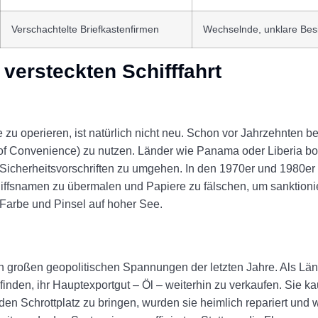
Verschachtelte Briefkastenfirmen
Wechselnde, unklare Besi
versteckten Schifffahrt
le zu operieren, ist natürlich nicht neu. Schon vor Jahrzehnten
 of Convenience) zu nutzen. Länder wie Panama oder Liberia b
nd Sicherheitsvorschriften zu umgehen. In den 1970er und 1980e
iffsnamen zu übermalen und Papiere zu fälschen, um sanktionie
 Farbe und Pinsel auf hoher See.
 großen geopolitischen Spannungen der letzten Jahre. Als Län
nden, ihr Hauptexportgut – Öl – weiterhin zu verkaufen. Sie kau
uf den Schrottplatz zu bringen, wurden sie heimlich repariert und