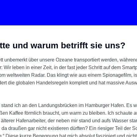
tte und warum betrifft sie uns?
lett unbemerkt über unsere Ozeane transportiert werden, währen
 Wir leben in einer Zeit, in der fast jeder Schritt auf dem Smart
m weltweiten Radar. Das klingt wie aus einem Spionagefilm, ist
ert die globalen Handelsregeln komplett und hat massive Ausw
hr stand ich an den Landungsbrücken im Hamburger Hafen. Es wa
en Kaffee förmlich braucht, um warm zu bleiben. Ich schaute a
 älterer Hafenarbeiter, der neben mir stand und aufs Wasser sta
 da draußen gar nicht existieren dürften? Ein riesiger Teil der Sc
.“ Diese kurze Begegnung hat mich absolut fasziniert und nich