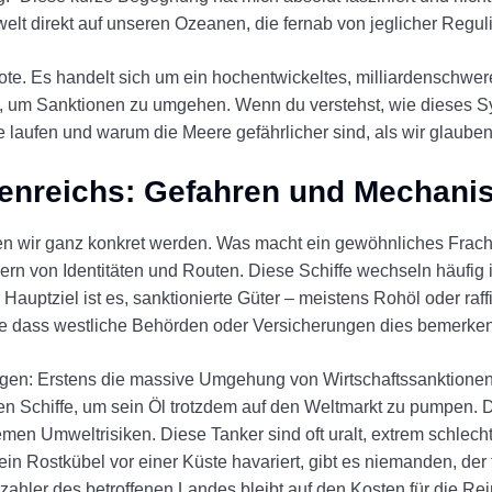
elt direkt auf unseren Ozeanen, die fernab von jeglicher Reguli
oote. Es handelt sich um ein hochentwickeltes, milliardenschwe
d, um Sanktionen zu umgehen. Wenn du verstehst, wie dieses Sy
e laufen und warum die Meere gefährlicher sind, als wir glauben
tenreichs: Gefahren und Mechan
 wir ganz konkret werden. Was macht ein gewöhnliches Frachts
rn von Identitäten und Routen. Diese Schiffe wechseln häufig 
auptziel ist es, sanktionierte Güter – meistens Rohöl oder raffi
ne dass westliche Behörden oder Versicherungen dies bemerken
kungen: Erstens die massive Umgehung von Wirtschaftssanktione
en Schiffe, um sein Öl trotzdem auf den Weltmarkt zu pumpen. 
en Umweltrisiken. Diese Tanker sind oft uralt, extrem schlech
n Rostkübel vor einer Küste havariert, gibt es niemanden, der 
hler des betroffenen Landes bleibt auf den Kosten für die Rei