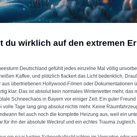
 du wirklich auf den extremen Ern
esturm Deutschland gefühlt jedes einzelne Mal völlig unvorbereit
heißen Kaffee, und plötzlich flackert das Licht bedenklich. Dra
 nur aus übertriebenen Hollywood-Filmen oder Dokumentationen
tig klar: Das ist absolut kein normales Winterwetter mehr, das
otale Schneechaos in Bayern vor einiger Zeit. Ein guter Freund 
i volle Tage lang ging absolut nichts mehr. Keine Räumfahrze
ndwann fiel auch noch die komplette Heizung aus, weil ein unt
 für ihn der absolute Weckruf und ein echtes Trauma zugleich.
 nur ein paar lustige Schneeballschlachten im Vorgarten oder 