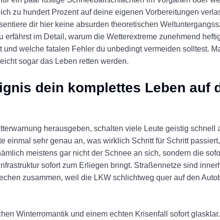
ich zu hundert Prozent auf deine eigenen Vorbereitungen verla
räsentiere dir hier keine absurden theoretischen Weltuntergangs
u erfährst im Detail, warum die Wetterextreme zunehmend heftig
 und welche fatalen Fehler du unbedingt vermeiden solltest. Mac
lleicht sogar das Leben retten werden.
gnis dein komplettes Leben auf 
erwarnung herausgeben, schalten viele Leute geistig schnell 
 einmal sehr genau an, was wirklich Schritt für Schritt passier
mlich meistens gar nicht der Schnee an sich, sondern die sofo
Infrastruktur sofort zum Erliegen bringt. Straßennetze sind inn
e brechen zusammen, weil die LKW schlichtweg quer auf den Aut
hen Winterromantik und einem echten Krisenfall sofort glaskla