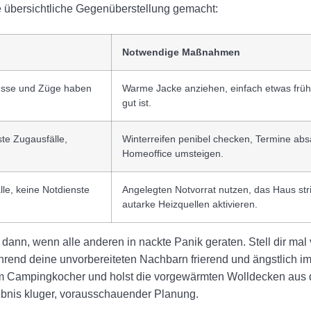
se übersichtliche Gegenüberstellung gemacht:
Notwendige Maßnahmen
Busse und Züge haben
Warme Jacke anziehen, einfach etwas früh
gut ist.
te Zugausfälle,
Winterreifen penibel checken, Termine abs
Homeoffice umsteigen.
lle, keine Notdienste
Angelegten Notvorrat nutzen, das Haus stri
autarke Heizquellen aktivieren.
dann, wenn alle anderen in nackte Panik geraten. Stell dir mal vo
hrend deine unvorbereiteten Nachbarn frierend und ängstlich im
inem Campingkocher und holst die vorgewärmten Wolldecken aus
gebnis kluger, vorausschauender Planung.