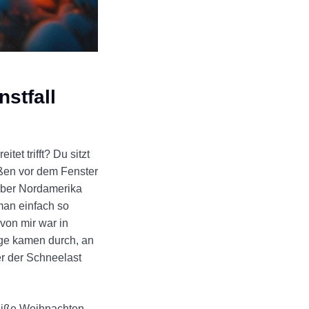
stfall
et trifft? Du sitzt
ußen vor dem Fenster
 über Nordamerika
 man einfach so
von mir war in
uge kamen durch, an
er der Schneelast
weiße Weihnachten.