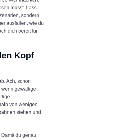
ssen musst. Lass
szenarien, sondern
er ausfallen, wie du
h dich bereit für
den Kopf
ab. Ach, schon
t, wenn gewaltige
rtige
erhalb von wenigen
obahnen stehen und
r. Damit du genau