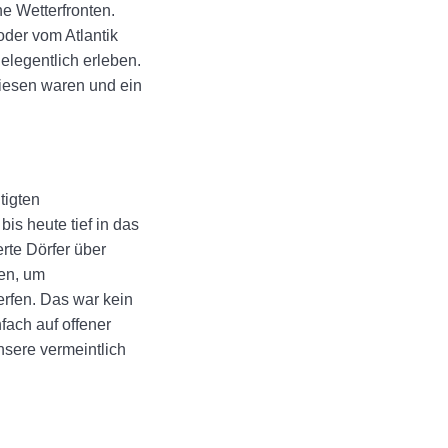
e Wetterfronten.
der vom Atlantik
elegentlich erleben.
iesen waren und ein
tigten
is heute tief in das
rte Dörfer über
en, um
rfen. Das war kein
fach auf offener
nsere vermeintlich