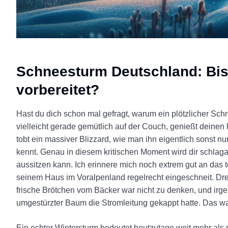
Schneesturm Deutschland: Bist
vorbereitet?
Hast du dich schon mal gefragt, warum ein plötzlicher Schne
vielleicht gerade gemütlich auf der Couch, genießt deinen 
tobt ein massiver Blizzard, wie man ihn eigentlich sonst
kennt. Genau in diesem kritischen Moment wird dir schlagar
aussitzen kann. Ich erinnere mich noch extrem gut an das t
seinem Haus im Voralpenland regelrecht eingeschneit. Dre
frische Brötchen vom Bäcker war nicht zu denken, und irge
umgestürzter Baum die Stromleitung gekappt hatte. Das war
Ein echter Wintersturm bedeutet heutzutage weit mehr als