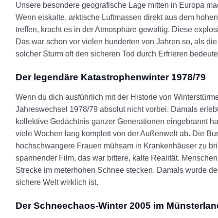
Unsere besondere geografische Lage mitten in Europa mach
Wenn eiskalte, arktische Luftmassen direkt aus dem hohe
treffen, kracht es in der Atmosphäre gewaltig. Diese explo
Das war schon vor vielen hunderten von Jahren so, als 
solcher Sturm oft den sicheren Tod durch Erfrieren bedeute
Der legendäre Katastrophenwinter 1978/79
Wenn du dich ausführlich mit der Historie von Winterstürm
Jahreswechsel 1978/79 absolut nicht vorbei. Damals erlebt
kollektive Gedächtnis ganzer Generationen eingebrannt h
viele Wochen lang komplett von der Außenwelt ab. Die B
hochschwangere Frauen mühsam in Krankenhäuser zu bring
spannender Film, das war bittere, kalte Realität. Menschen 
Strecke im meterhohen Schnee stecken. Damals wurde der G
sichere Welt wirklich ist.
Der Schneechaos-Winter 2005 im Münsterlan