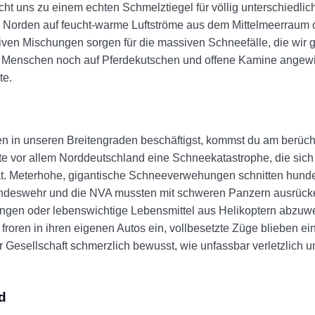
t uns zu einem echten Schmelztiegel für völlig unterschiedlich
n Norden auf feucht-warme Luftströme aus dem Mittelmeerraum o
siven Mischungen sorgen für die massiven Schneefälle, die wir g
die Menschen noch auf Pferdekutschen und offene Kamine angew
te.
en in unseren Breitengraden beschäftigst, kommst du am berüch
e vor allem Norddeutschland eine Schneekatastrophe, die sich b
at. Meterhohe, gigantische Schneeverwehungen schnitten hunde
undeswehr und die NVA mussten mit schweren Panzern ausrück
en oder lebenswichtige Lebensmittel aus Helikoptern abzuwe
froren in ihren eigenen Autos ein, vollbesetzte Züge blieben ein
esellschaft schmerzlich bewusst, wie unfassbar verletzlich u
d